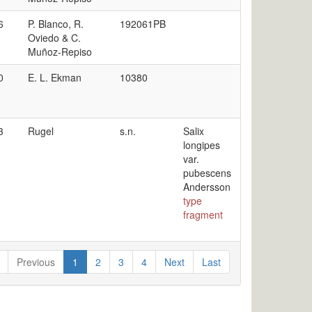
6
P. Blanco, R.
192061PB
Oviedo & C.
Muñoz-Repiso
0
E. L. Ekman
10380
3
Rugel
s.n.
Salix
longipes
var.
pubescens
Andersson
type
fragment
Previous
1
2
3
4
Next
Last