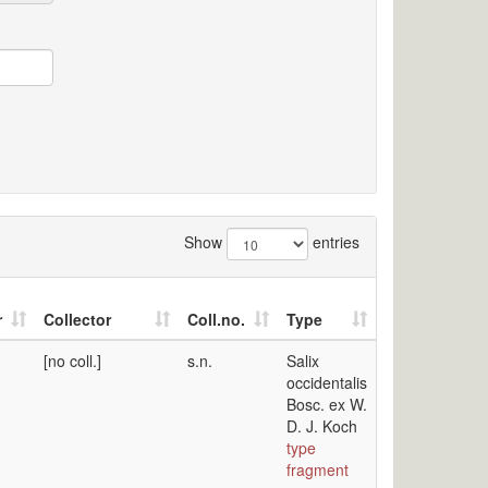
Show
entries
r
Collector
Coll.no.
Type
[no coll.]
s.n.
Salix
occidentalis
Bosc. ex W.
D. J. Koch
type
fragment