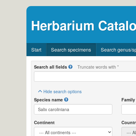
Herbarium Catalo
Start
Search specimens
Search genus/s
Search all fields
Truncate words with *
Hide
search options
Species name
Family
Continent
Countr