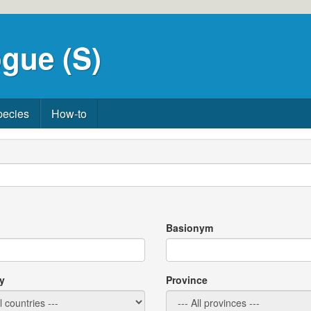
gue (S)
pecies
How-to
Basionym
y
Province