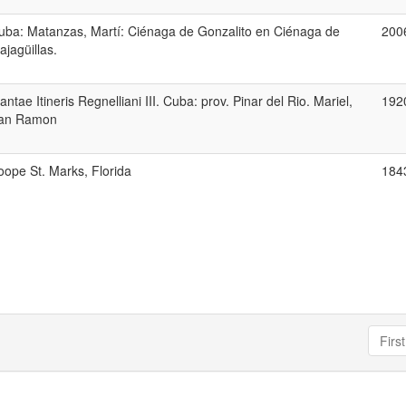
uba: Matanzas, Martí: Ciénaga de Gonzalito en Ciénaga de
200
ajagüillas.
antae Itineris Regnelliani III. Cuba: prov. Pinar del Rio. Mariel,
192
an Ramon
oope St. Marks, Florida
184
First