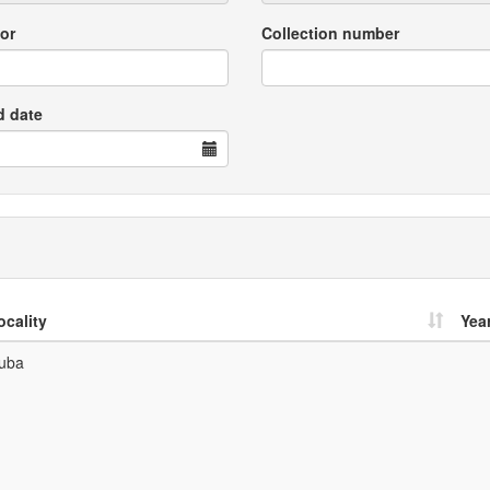
or
Collection number
d date
ocality
Yea
uba