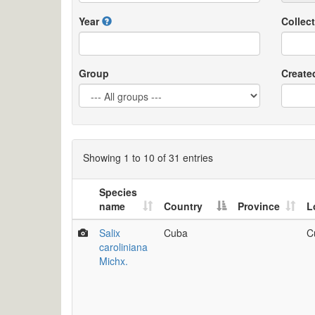
Year
Collect
Group
Create
Showing 1 to 10 of 31 entries
Species
name
Country
Province
L
Salix
Cuba
C
caroliniana
Michx.