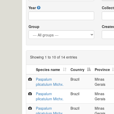
Year
Collect
Group
Create
Showing 1 to 10 of 14 entries
Species name
Country
Province
Paspalum
Brazil
Minas
plicatulum Michx.
Gerais
Paspalum
Brazil
Minas
plicatulum Michx.
Gerais
Paspalum
Brazil
Minas
plicatulum Michx.
Gerais