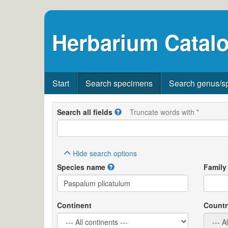
Herbarium Catalo
Start
Search specimens
Search genus/s
Search all fields
Truncate words with *
Hide
search options
Species name
Family
Continent
Countr