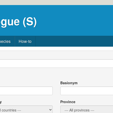
gue (S)
pecies
How-to
Basionym
y
Province