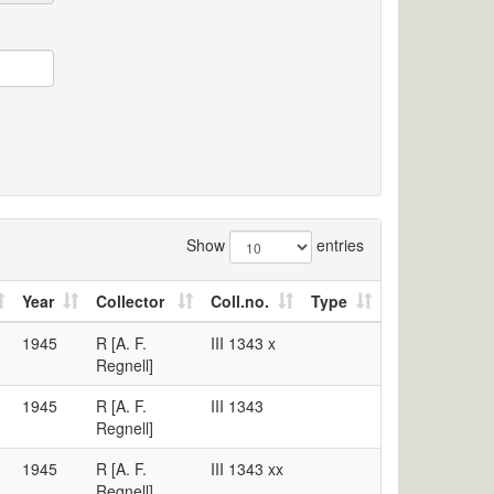
Show
entries
Year
Collector
Coll.no.
Type
1945
R [A. F.
III 1343 x
Regnell]
1945
R [A. F.
III 1343
Regnell]
1945
R [A. F.
III 1343 xx
Regnell]